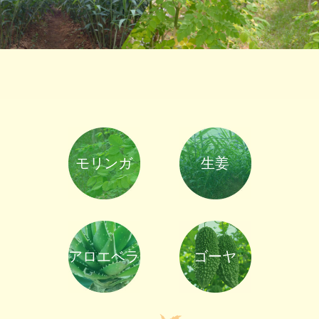
モリンガ
生姜
アロエベラ
ゴーヤ