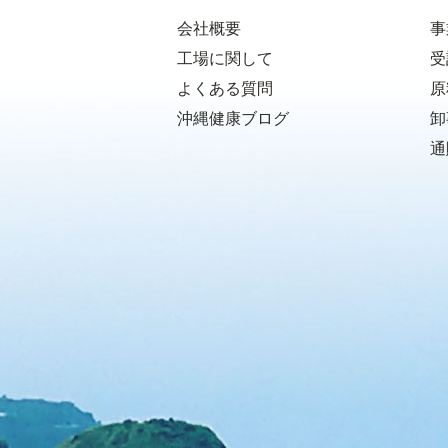
会社概要
事
工場に関して
受
よくある質問
原
沖縄健康ブログ
卸
通